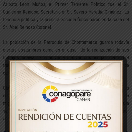
Ariosto León Muños, el Primer Teniente Político fue el Sr.
Guillermo Reinoso, Secretario el Sr. Severo Heredia Giménez. La
tenencia política y la primera escuela funcionaron en la casa del
Sr. Abel Reinoso Coronel.
La población de la Parroquia de Chontamarca guarda todavía
ciertas costumbres como es el caso de la realización de sus
trabajos todavía se organizan y realizan sus mingas, dentro del
trabajo comunitario, como es en limpieza de vías, arreglo de
canal de riego, arreglo del agua entubada.
Claro también cabe destacar otros cambios en cuanto a
nuestras costumbres que se han perdido por causa de la
migración y otras causas más haciendo que nuestra Parroquia
se vuelva individualista y empiece a realizar sus trabajos por
separado.