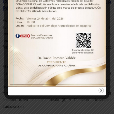
COSTUMBRE Y TRADICIONES DE LA
PARROQUIA CHONTAMARCA
Es un testimonio permanente de diversidad cultural, en el se
evidencian las culturas que han dejado su huella en el
transcurso del tiempo. Los procesos históricos de conquista,
resistencia y mestizaje de sus colectivos, se manifiestan en
formas de vida material e ideológica que muestran su capacidad
de creación y recreación cultural.
El mayor número de manifestaciones culturales se localizan en
los ámbitos Conocimientos y usos relacionados con la
naturaleza y el universo (27), los Usos sociales, rituales y actos
festivos (27) y las Tradiciones y expresiones orales (20);
mientras que presentan menor cantidad de manifestaciones los
ámbitos Artes del espectáculo (8) y Técnicas artesanales
tradicionales.