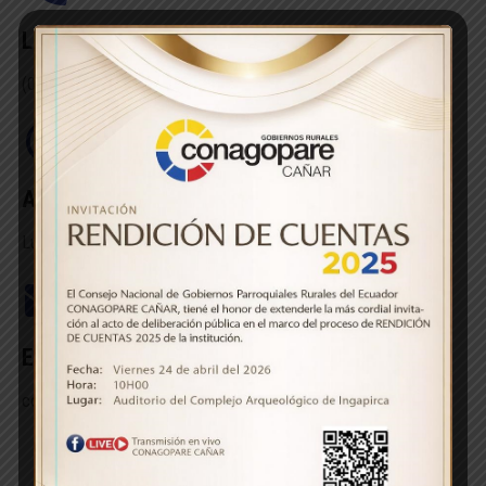
Llaménos
(07) 224-6799
Atención de
Lunes a viernes de 08h30 a 17h30
Email
conagoparecanar@yahoo.es